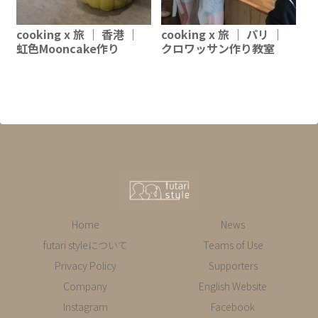
cooking x 旅 ｜ 香港 ｜
cooking x 旅 ｜ パリ ｜
虹色Mooncake作り
クロワッサン作り教室
Home
News
futari styleについて
Teams of Use
Privacy Policy
Supporters
Company
English Website
Instagram
Facebook