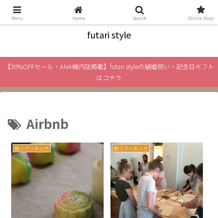
絆と旅をテーマに、「ふたり」のライフスタイル情報をお届け
Menu
Home
Search
Online Shop
futari style
【30%OFFセール・ANA機内誌掲載】futari styleの結婚祝い・記念日ギフト
はコチラ
Airbnb
旅｜クッキング
旅｜クッキング