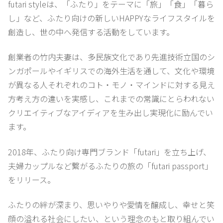
futari styleは、「ふたり」をテーマに「旅」「食」「暮ら
し」など、ふたり向けの新しいHAPPYなライフスタイルを
創造し、世の中へ発信する活動をしています。
創業者の竹内夫妻は、多民族文化であり先進技術立国のシ
ンガポールやイギリスでの海外生活を通して、文化や環境
が異なる人それぞれのコト・モノ・マインドに対する見え
方考え方の違いを実感し、これまでの常識にとらわれない
クリエイティブなアイディアを生み出し実現化に励んでい
ます。
2018年、ふたり向け専門ブランド「futari」を立ち上げ、
夫婦カップルなど繋がるふたりの旅の「futari passport」
をリリース。
ふたりの絆が深まり、思いやりや愛情を醸成し、幸せと笑
顔の溢れる社会にしたい、という理念のもと取り組んでい