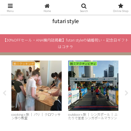
絆と旅をテーマに、「ふたり」のライフスタイル情報をお届け
Menu
Home
Search
Online Shop
futari style
【30%OFFセール・ANA機内誌掲載】futari styleの結婚祝い・記念日ギフト
はコチラ
旅｜クッキング
旅｜アクティビティ
旅
ふた
cooking x 旅 ｜ パリ ｜ クロワッサ
outdoor x 旅 ｜ シンガポール ｜ ふ
cof
ン作り教室
たりで並走 シンガポールマラソン
特