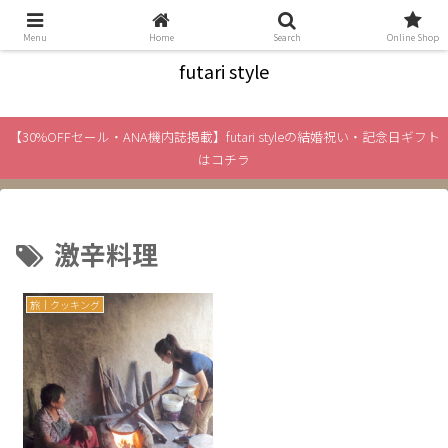
絆と旅をテーマに、「ふたり」のライフスタイル情報をお届け
Menu
Home
Search
Online Shop
futari style
【30%OFFセール・ANA機内誌掲載】futari styleの結婚祝い・記念日ギフト
はコチラ
激辛料理
旅｜クッキング