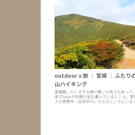
outdoor x 旅 ｜ 宮城 ｜ ふた
山ハイキング
宮城県。だいすきな姉が嫁いだ先でもあって
年でfutariが何度か足を運んでいるところ。
人が世界中・日本中のいろんなところにいる
で第二のホームができたようにその土地に愛
えます。今回も１歳になる可愛い姪っ子に会う.