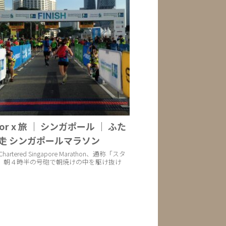
oor x 旅 ｜ シンガポール ｜ ふた
走 シンガポールマラソン
 Chartered Singapore Marathon、通称「スタ
、朝４時半の号砲で朝焼けの中を駆け抜け