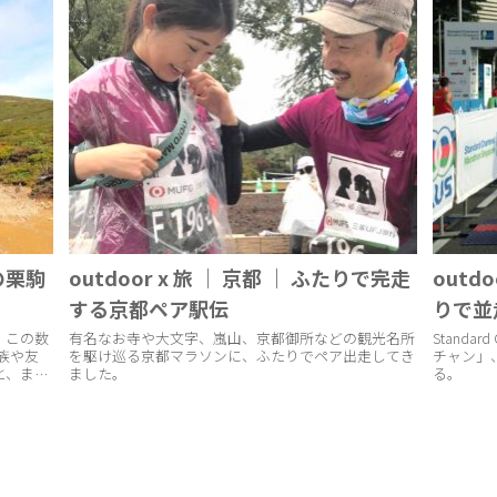
りの栗駒
outdoor x 旅 ｜ 京都 ｜ ふたりで完走
outd
する京都ペア駅伝
りで並
、この数
有名なお寺や大文字、嵐山、京都御所などの観光名所
Standard
家族や友
を駆け巡る京都マラソンに、ふたりでペア出走してき
チャン」
と、まる
ました。
る。
着が芽生
..