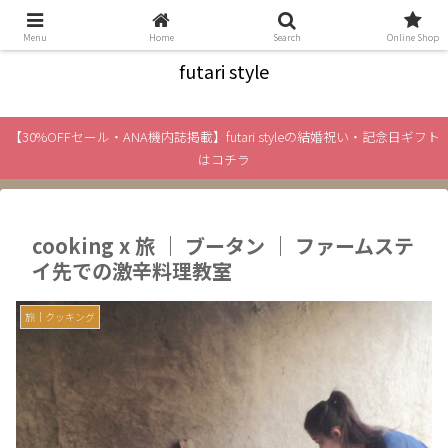
絆と旅をテーマに、「ふたり」のライフスタイル情報をお届け
Menu
Home
Search
Online Shop
futari style
【30%OFFセール・ANA機内誌掲載】futari styleの結婚祝い・記念日ギフト
はコチラ
cooking x 旅 ｜ ブータン ｜ ファームステ
イ先での激辛料理教室
旅｜クッキング