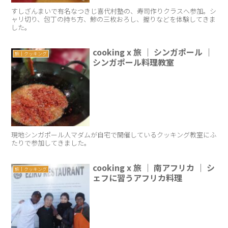
すしざんまいで有名なつきじ喜代村塾の、寿司作りクラスへ参加。シ
ャリ切り、包丁の持ち方、鯵の三枚おろし、握りなどを体験してきま
した。
cooking x 旅 ｜ シンガポール ｜
旅｜クッキング
シンガポール料理教室
現地シンガポール人マダムが自宅で開催しているクッキング教室にふ
たりで参加してきました。
cooking x 旅 ｜ 南アフリカ ｜ シ
旅｜クッキング
ェフに習うアフリカ料理