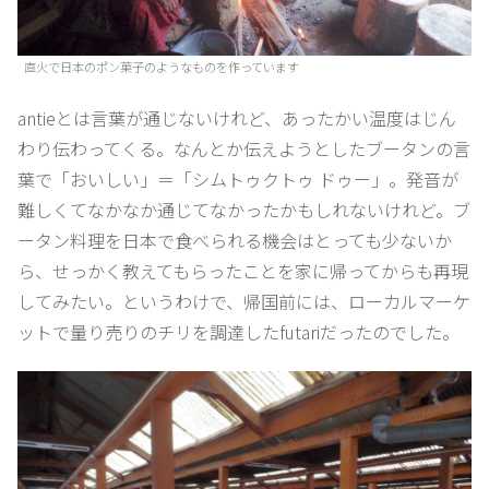
直火で日本のポン菓子のようなものを作っています
antieとは言葉が通じないけれど、あったかい温度はじん
わり伝わってくる。なんとか伝えようとしたブータンの言
葉で「おいしい」＝「シムトゥクトゥ ドゥー」。発音が
難しくてなかなか通じてなかったかもしれないけれど。ブ
ータン料理を日本で食べられる機会はとっても少ないか
ら、せっかく教えてもらったことを家に帰ってからも再現
してみたい。というわけで、帰国前には、ローカルマーケ
ットで量り売りのチリを調達したfutariだったのでした。