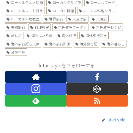
ローカルグルメ探訪
ローカルグルメ旅
ローカルフード
ローカルフード好き
ローカル料理
ローカル料理クラス
ローカル料理教室
世界旅行
人生は旅
夫婦旅
夫婦旅行
料理教室
料理教室ブータン
料理教室レシピ
旅レポ
海外ふたり旅
海外旅行
海外旅行好き
海外旅行好き夫婦
海外旅行計画
海外旅行記
海外暮らし
激辛料理
futari styleをフォローする
futari style