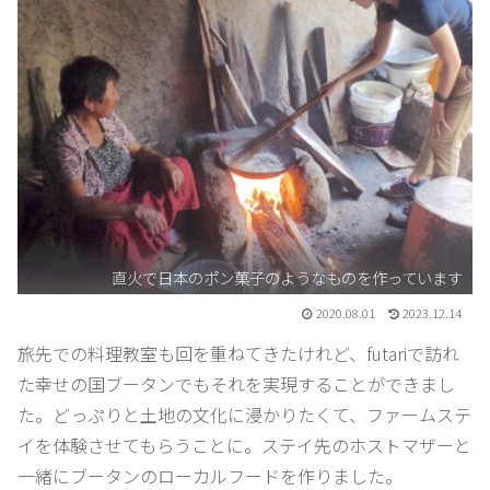
直火で日本のポン菓子のようなものを作っています
2020.08.01
2023.12.14
旅先での料理教室も回を重ねてきたけれど、futariで訪れ
た幸せの国ブータンでもそれを実現することができまし
た。どっぷりと土地の文化に浸かりたくて、ファームステ
イを体験させてもらうことに。ステイ先のホストマザーと
一緒にブータンのローカルフードを作りました。