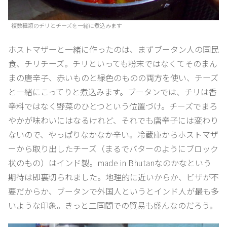
複数種類のチリとチーズを一緒に煮込みます
ホストマザーと一緒に作ったのは、まずブータン人の国民
食、チリチーズ。チリといっても粉末ではなくてそのまん
まの唐辛子、赤いものと緑色のものの両方を使い、チーズ
と一緒にこってりと煮込みます。ブータンでは、チリは香
辛料ではなく野菜のひとつという位置づけ。チーズでまろ
やかが味わいにはなるけれど、それでも唐辛子には変わり
ないので、やっぱりなかなか辛い。冷蔵庫からホストマザ
ーから取り出したチーズ（まるでバターのようにブロック
状のもの）はインド製。made in Bhutanなのかなという
期待は即裏切られました。地理的に近いからか、ビザが不
要だからか、ブータンで外国人というとインド人が最も多
いような印象。きっと二国間での貿易も盛んなのだろう。