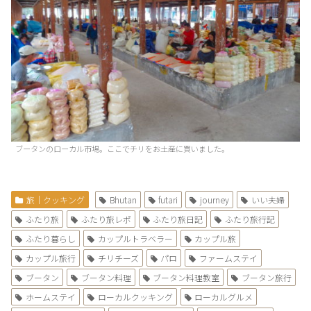
ブータンのローカル市場。ここでチリをお土産に買いました。
旅｜クッキング
Bhutan
futari
journey
いい夫婦
ふたり旅
ふたり旅レポ
ふたり旅日記
ふたり旅行記
ふたり暮らし
カップルトラベラー
カップル旅
カップル旅行
チリチーズ
パロ
ファームステイ
ブータン
ブータン料理
ブータン料理教室
ブータン旅行
ホームステイ
ローカルクッキング
ローカルグルメ