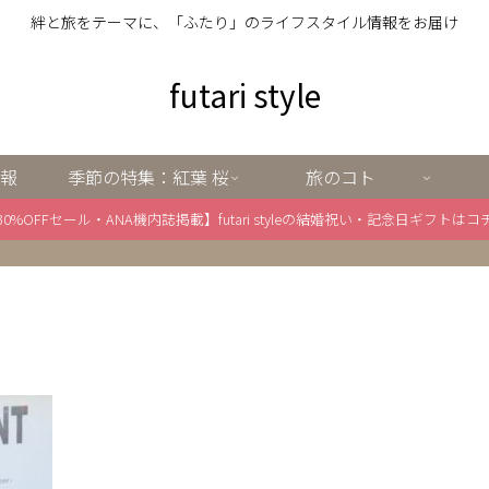
絆と旅をテーマに、「ふたり」のライフスタイル情報をお届け
futari style
報
季節の特集：紅葉 桜
旅のコト
30%OFFセール・ANA機内誌掲載】futari styleの結婚祝い・記念日ギフトはコ